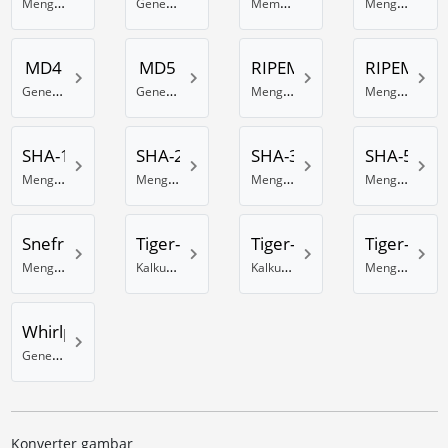
Menghitung checksum CRC-32B secara online
Generator hash DES online
Membuat hash GOST online
Mengenkripsi data dengan algoritma hash Haval-128
MD4
MD5
RIPEMD-128
RIPEMD-1
Generator MD4 online
Generator Hash MD5
Menghasilkan hash RIPEMD 128 Bit
Menghitung hash RIPEMD-160
SHA-1
SHA-256
SHA-384
SHA-512
Menghasilkan hash SHA-1
Menghitung hash SHA dengan 256 bit
Menghasilkan hash SHA dengan 384 Bits
Menghasilkan hash SHA dengan 512 Bits
Snefru
Tiger-128
Tiger-160
Tiger-192
Menghitung hash Snefru
Kalkulator hash Tiger menggunakan 128 Bit
Kalkulator hash Tiger 160 Bit
Menghasilkan hash Tiger dengan 192 Bits
Whirlpool
Generator hash online Whirlpool
Konverter gambar