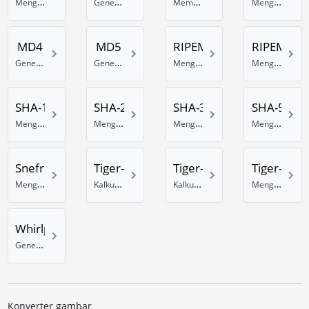
Menghitung checksum CRC-32B secara online
Generator hash DES online
Membuat hash GOST online
Mengenkripsi data dengan algoritma hash Haval-128
MD4
MD5
RIPEMD-128
RIPEMD-1
Generator MD4 online
Generator Hash MD5
Menghasilkan hash RIPEMD 128 Bit
Menghitung hash RIPEMD-160
SHA-1
SHA-256
SHA-384
SHA-512
Menghasilkan hash SHA-1
Menghitung hash SHA dengan 256 bit
Menghasilkan hash SHA dengan 384 Bits
Menghasilkan hash SHA dengan 512 Bits
Snefru
Tiger-128
Tiger-160
Tiger-192
Menghitung hash Snefru
Kalkulator hash Tiger menggunakan 128 Bit
Kalkulator hash Tiger 160 Bit
Menghasilkan hash Tiger dengan 192 Bits
Whirlpool
Generator hash online Whirlpool
Konverter gambar